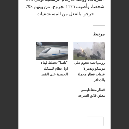
شخصا، وأصيب 1175 بجروح، من بينهم 793
خرجوا بالفعل من المستشفيات.
مرتبط
روسيا تصد هجوم على
“ناسا” تخطط لبناء
موسكو وتدمر 3
اول نظام للسكك
عربات قطار محملة
الحديدية على القمر
بالذخائر
قطار مغناطيسي
معلق فائق السرعة
الهند