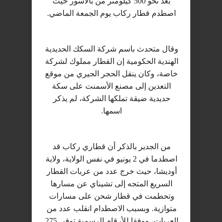
بعد نحو 500 كيلومتر من بالاسور حيث
اصطدم قطار ركاب يوم الجمعة الماضي.
وقال متحدث باسم شركة السكك الحديدية
الهندية الحكومية إن القطار مملوك لشركة
خاصة، وكان ينقل الحجر الجيري من موقع
التعدين إلى مصنع الأسمنت على سكة
حديدية ضيقة تملكها الشركة، لم يذكر
اسمها.
من الجدير بالذكر أن قطاري ركاب قد
اصطدما في 2 يونيو في نفس الولاية، ولاية
أوديشا، حيث خرج عدد من عربات القطار
السريع المتجه إلى تشيناي عن مسارها
وتحطمت في قطار شحن على مسارات
متوازية. وبسبب الاصطدام انقلب عدد من
العربات، ووفقا للأرقام الرسمية توفي 275