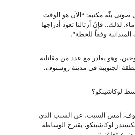
وتي بثّه مكتبه: “الآن هو الوقت
. لذلك.. فإنّ أرتالنا تعود أدراجها
لميدانية وفقاً للخطة”.
ين، وهو يغادر مع عدد من مقاتليه
نطقة الجنوبية في مدينة روستوف.
وسط لوكاشينكو؟
كوف، أمس السبت، عن السبب الذي
كسندر لوكاشينكو، يقترح الوساطة
ضوع “فاغنر”.