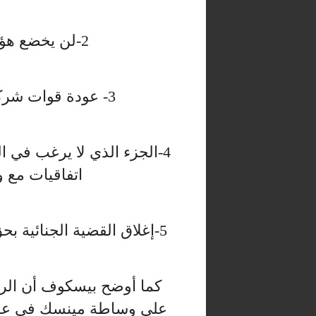
2-لن يخضع هؤلاء لأي ملاحقة قانونية.
3- عودة قوات شركة “فاغنر” إلى معسكراتها.
4-الجزء الذي لا يرغب في 
اتفاقيات مع و
5-إغلاق القضية الجنائية بحق بريغوجين وسيغادر إلى بيلاروسيا.
كما أوضح بيسكوف أن الرئ
على وساطة مينسك في عملية