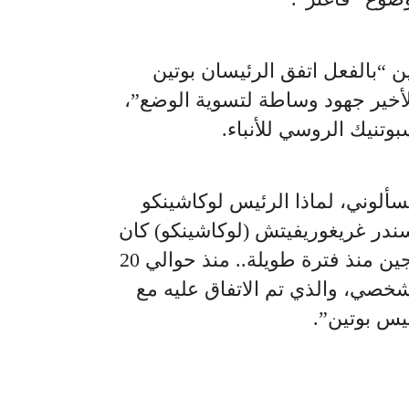
“بالفعل اتفق الرئيسان بوتين
لأخير جهود وساطة لتسوية الوضع”،
تنيك الروسي للأنباء.
لوني، لماذا الرئيس لوكاشينكو
سندر غريغوريفيتش (لوكاشينكو) كان
على معرفة شخصية ببريغوجين منذ فترة طويلة.. منذ حوالي 20
شخصي، والذي تم الاتفاق عليه مع
يس بوتين”.