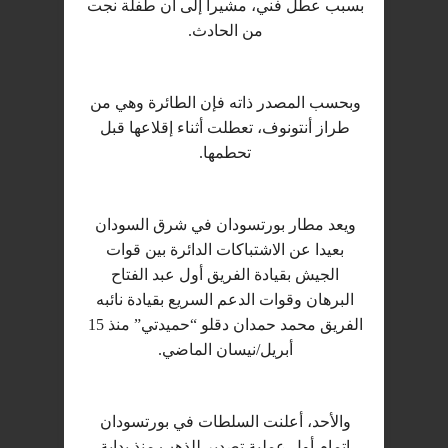
بسبب عطل فني، مشيرا إلى أن طفلة نجت
من الحادث.
وبحسب المصدر ذاته فإن الطائرة وهي من
طراز أنتونوف، تعطلت أثناء إقلاعها قبل
تحطمها.
ويعد مطار بورتسودان في شرق السودان
بعيدا عن الاشتباكات الدائرة بين قوات
الجيش بقيادة الفريق أول عبد الفتاح
البرهان وقوات الدعم السريع بقيادة نائبه
الفريق محمد حمدان دقلو “حميدتي” منذ 15
أبريل/نيسان الماضي.
والأحد، أعلنت السلطات في بورتسودان
إتمام أول عملية تصدير للذهب منذ بداية