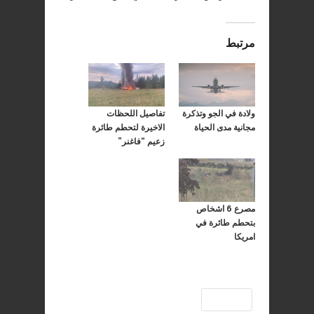
مرتبط
ولادة في الجو وتذكرة
تفاصيل اللحظات
مجانية مدى الحياة
الاخيرة لتحطم طائرة
زعيم “فاغنر”
مصرع 6 اشخاص
بتحطم طائرة في
امريكا
طائرة