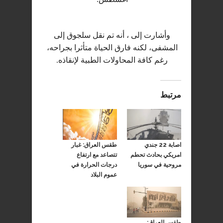
وأشارت إلى ، أنه تم نقل سلجوق إلى
المشفى، لكنه فارق الحياة متأثرا بجراحه،
رغم كافة المحاولات الطبية لإنقاذه.
مرتبط
اصابة 22 جندي
طقس العراق: غبار
امريكي بحادث تحطم
تتصاعد مع ارتفاع
مروحية في سوريا
درجات الحرارة في
عموم البلاد
طقس العراق: