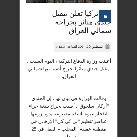
تركيا تعلن مقتل
جندي متأثر بجراحه
شمالي العراق
أغسطس 26, 2023 الساعة 12:03 م
أعلنت وزارة الدفاع التركية ، اليوم السبت ،
مقتل جندي متأثرا بجراح أصيب بها شمالي
العراق.
وقالت الوزارة في بيان لها ، إن الجندي
“أركان سلجوق”، أصيب بجراح بليغة جراء
انفجار عبوة ناسفة مصنوعة يدويا زرعها
عناصر تنظيم “بي كي كي” الإرهابي في
منطقة عملية “المخلب – القفل في 25
أغسطس.