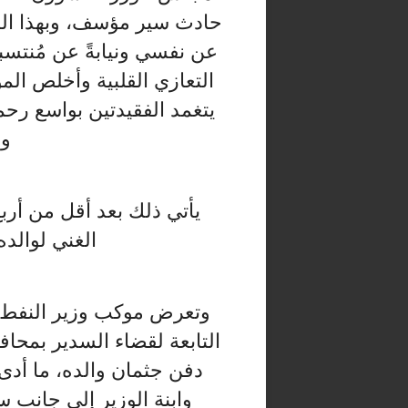
حادث سير مؤسف، وبهذا المُص
عن نفسي ونيابةً عن مُنتس
التعازي القلبية وأخلص الموا
يتغمد الفقيدتين بواسع رحمت
وا
يأتي ذلك بعد أقل من أر
الغني لوالده
وتعرض موكب وزير النفط،
التابعة لقضاء السدير بمحاف
وابنة الوزير إلى جانب س