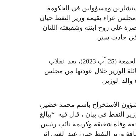
تشارين ومسؤولين في الحكومة
ي مجلس عزاء يقيمه وزير النفط حيان
رة على روح ابنته وشقيقته اللتان
ي حادث سير.
وقع الحادث، صباح يوم الجمعة (25 آب 2023)، بعد انقلاب
ائلة الوزير خلال عودتها من مجلس
والد الوزير.
شؤون الاستخراج باسم محمد خضير،
ير النفط في بيان ، قال فيه “ببالغ
اجعة وفاة شقيقة وكريمة نائب رئيس
ة وزير النفط حيان عبد الغني اثر