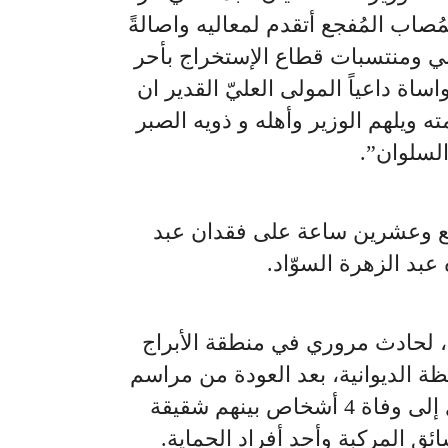
اب المُفجع أتقدم لمعاليه واصالةً
بي ومنتسبات قطاع الإستخراج بأحر
ساة داعياً المولى العليّ القدير ان
ه ويلهم الوزير وأهله و ذويه الصبر
لسلوان”.
بع وعشرين ساعة على فقدان عبد
 عبد الزهرة السوّاد.
 لحادث مروري في منطقة الأبراج
ظة الديوانية، بعد العودة من مراسم
دفن جثمان والده، ما أدى إلى وفاة 4 أشخاص بينهم شقيقة
ائق المركبة وأحد أفراد الحماية.