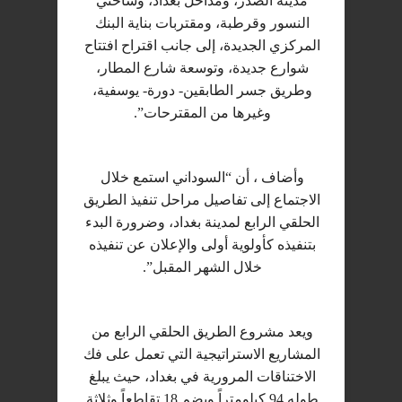
مدينة الصدر، ومداخل بغداد، وساحتي
النسور وقرطبة، ومقتربات بناية البنك
المركزي الجديدة، إلى جانب اقتراح افتتاح
شوارع جديدة، وتوسعة شارع المطار،
وطريق جسر الطابقين- دورة- يوسفية،
وغيرها من المقترحات”.
وأضاف ، أن “السوداني استمع خلال
الاجتماع إلى تفاصيل مراحل تنفيذ الطريق
الحلقي الرابع لمدينة بغداد، وضرورة البدء
بتنفيذه كأولوية أولى والإعلان عن تنفيذه
خلال الشهر المقبل”.
ويعد مشروع الطريق الحلقي الرابع من
المشاريع الاستراتيجية التي تعمل على فك
الاختناقات المرورية في بغداد، حيث يبلغ
طوله 94 كيلومتراً ويضم 18 تقاطعاً وثلاثة