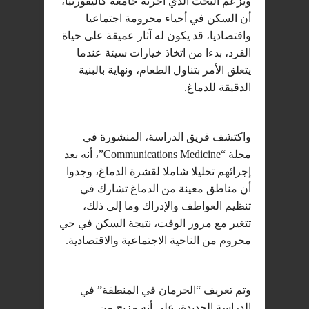
ويزعم البحث الذي أجرته جامعة كاليفورنيا،
أن السكن في أحياء محرومة اجتماعيا
واقتصاديا، قد يكون له آثار عميقة على حياة
الفرد، بدءا من اتخاذ خيارات سيئة عندما
يتعلق الأمر بتناول الطعام، ونهاية بالبنية
الدقيقة للدماغ.
واكتشف فريق الدراسة، المنشورة في
مجلة “Communications Medicine”، أنه بعد
إجرائهم تحليلا شاملا لقشرة الدماغ، وجدوا
أن مناطق معينة من الدماغ تشارك في
تنظيم العواطف والإدراك وما إلى ذلك،
تتغير مع مرور الوقت، نتيجة السكن في حي
محروم من الناحية الاجتماعية والاقتصادية.
وتم تعريف “الحرمان في المنطقة” في
الدراسة الجديدة، على أنه مزيج من