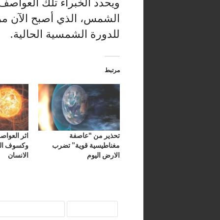
ويحدد الخبراء تلك العواص
الشمس، الذي أصبح الآن مرت
للدورة الشمسية الحالية.
مرتبط
تحذير من “عاصفة
اثر العواص
مغناطيسية قوية” تضرب
وكسوف ال
الارض اليوم
الانسان
العواصف
المغناطيسية