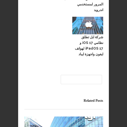
المرور لمستخدمي
اندرويد
شركة ابل تطلق
نظامي iOS 17 و
iPadOS 17 لهواتف
ايفون واجهزة ايباد
مايكروسوفت
Related Posts