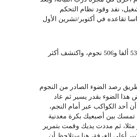
ل، نفد وقود نظام التحكم
سا تقاعده في أكتوبر/تشرين الأول
وفي أثناء ذلك لاحظ كيبلر 530 ألفا و506 نجوم، واكتشف أكثر
طريق رصد الضوء الصادر من النجوم
 هذا الضوء بقدر يسير ثم عاد
ن أحد الكواكب عبر أمام النجم،
 تمسك بين أصبعيك بكرة معدنية
ثلا، ثم مددت يديك وقمت بتمرير
بير أعلى الغرفة، هنا ستلاحظ أن