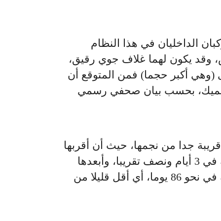
بان الداخليان في هذا النظام
 وقد يكون لهما غلاف جوي رقيق،
 (وهي أكبر حجما) فمن المتوقع أن
سميك، بحسب بيان صحفي رسمي
يبة جدا من نجمها، حيث أن أقربها
يصنع دورة كاملة حول نجمه في 3 أيام ونصف تقريبا، وأبعدها
يصنع دورة كاملة حول نجمه في نحو 86 يوما، أي أقل قليلا من