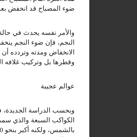
ضوء المصباح قد انخفض بعبو
والأمر نفسه يحدث في حالة ك
النجم، فإن ضوء النجم ينخف
الانخفاض ومدته وتردده أن 
وقطرها بل وتركيب غلافه ا
عوالم عجيبة
وبحسب الدراسة الجديدة، فإ