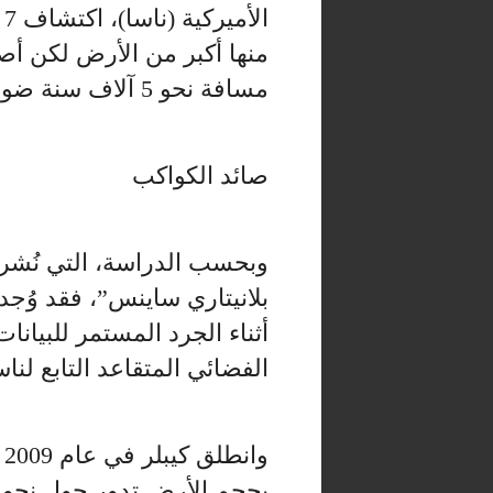
ا
منها أكبر من الأرض لكن أص
مسافة نحو 5 آلاف سنة ضوئية.
صائد الكواكب
وبحسب الدراسة، التي نُشر
بلانيتاري ساينس”، فقد وُجد
أثناء الجرد المستمر للبيانا
الفضائي المتقاعد التابع لناس
و
بحجم الأرض تدور حول نجوم