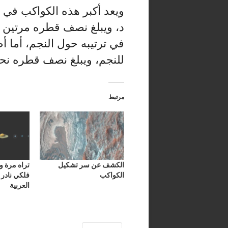
د، ويبلغ نصف قطره مرتين
في ترتيبه حول النجم، أما 
للنجم، ويبلغ نصف قطره نحو 1.2 مرة من قطر الأرض ف
مرتبط
الكشف عن سر تشكيل
تراه مرة و
الكواكب
فلكي نادر 
العربية