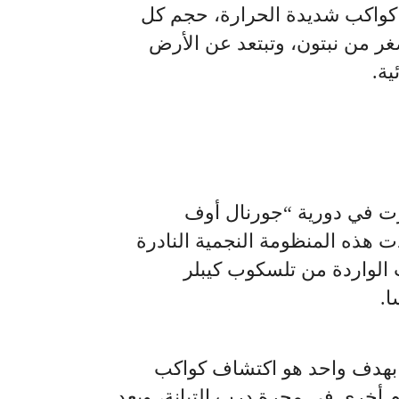
لأميركية (ناسا)، اكتشاف 7 كواكب شديدة الحرارة، حجم كل
غر من نبتون، وتبتعد عن الأرض
ت في دورية “جورنال أوف
ت هذه المنظومة النجمية النادرة
ت الواردة من تلسكوب كيبلر
ا.
انطلق كيبلر في عام 2009 بهدف واحد هو اكتشاف كواكب
 أخرى في مجرة درب التبانة، وبعد