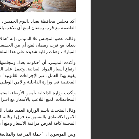
أكد مجلس محافظة بغداد ،اليوم الخميس، و
العاصمة مع قرب رمضان لمنع أي تلاعب بالأ
وقالت عضو المجلس علا التميمي، إنه “هنا
بغداد، مع قرب رمضان لمنع أي من الجشعين ا
المبارك، وهناك رقابة شديدة على هذا الملف
وأكدت التميمي، أن “حكومة بغداد ومجلسها
ارتفاع أسعار المواد الغذائية، وتعمل على 
يقوم بهذا العمل، عبر الإجراءات القانونية”
المختصة في وزارة الداخلية والامن الوطني”
وأكدت وزارة الداخلية ،أمس الأربعاء، استم
المحافظات، لمنع التلاعب بالأسعار مع اقت
وقال المتحدث باسم الوزارة العميد مقداد ا
الامن الاقتصادي بالتنسيق مع فرق الرقابة 
المحلية كافة لغرض مراقبة الأسعار ومنع أي 
وبين الموسوي ان “حملة المراقبة والمتابع