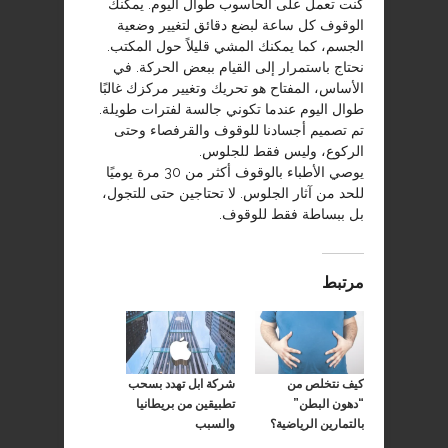
كنت تعمل على الحاسوب طوال اليوم. يمكنك
الوقوف كل ساعة لبضع دقائق لتغيير وضعية
الجسم، كما يمكنك المشي قليلاً حول المكتب.
نحتاج باستمرار إلى القيام ببعض الحركة. في
الأساس، المفتاح هو تحريك وتغيير مركزك غالبًا
طوال اليوم عندما تكوني جالسة لفترات طويلة.
تم تصميم أجسادنا للوقوف والقرفصاء وحتى
الركوع، وليس فقط للجلوس.
يوصي الأطباء بالوقوف أكثر من 30 مرة يوميًا
للحد من آثار الجلوس. لا تحتاجين حتى للتجول،
بل ببساطة فقط للوقوف.
مرتبط
كيف نتخلص من
شركة ابل تهدد بسحب
“دهون البطن”
تطبيقين من بريطانيا
بالتمارين الرياضية؟
والسبب