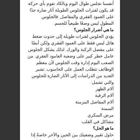
أنفسنا نجلس طوال اليوم وبالكاد نقوم بأي حركة.
قد يكون لفترات الجلوس الطويلة آثار ضارة جدًا
على العمود الفقري والمفاصل. فالجلوس
المطول ليس وضعًا طبيعياً للجسم.
ما هي أضرار الجلوس؟
يؤدي الجلوس لفترات طويلة إلى حدوث ضغط
هائل ليس فقط على العمود الفقري ولكن أيضًا
على مفصل الركبة والورك. لذلك يشكل الجلوس
عامل خطر كبير على وضعية العامود الفقري. من
الصعب اليوم إدارة وقت الجلوس لأن معظم
الوظائف تتطلب العمل على الحاسوب. تشير
العديد من الدراسات إلى الآثار الضارة للجلوس
والتي تشمل:
آلام الظهر
آلام الرقبة
آلام المفاصل المزمنة
السمنة
مرض السكري
مشاكل في القلب
ما هو الحل؟
حاول تغيير وضعيتك بين الحين والآخر خاصةً إذا