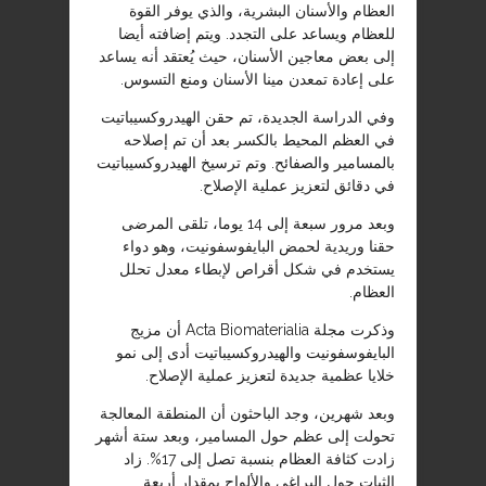
العظام والأسنان البشرية، والذي يوفر القوة
للعظام ويساعد على التجدد. ويتم إضافته أيضا
إلى بعض معاجين الأسنان، حيث يُعتقد أنه يساعد
على إعادة تمعدن مينا الأسنان ومنع التسوس.
وفي الدراسة الجديدة، تم حقن الهيدروكسيباتيت
في العظم المحيط بالكسر بعد أن تم إصلاحه
بالمسامير والصفائح. وتم ترسيخ الهيدروكسيباتيت
في دقائق لتعزيز عملية الإصلاح.
وبعد مرور سبعة إلى 14 يوما، تلقى المرضى
حقنا وريدية لحمض البايفوسفونيت، وهو دواء
يستخدم في شكل أقراص لإبطاء معدل تحلل
العظام.
وذكرت مجلة Acta Biomaterialia أن مزيج
البايفوسفونيت والهيدروكسيباتيت أدى إلى نمو
خلايا عظمية جديدة لتعزيز عملية الإصلاح.
وبعد شهرين، وجد الباحثون أن المنطقة المعالجة
تحولت إلى عظم حول المسامير، وبعد ستة أشهر
زادت كثافة العظام بنسبة تصل إلى 17%. زاد
الثبات حول البراغي والألواح بمقدار أربعة