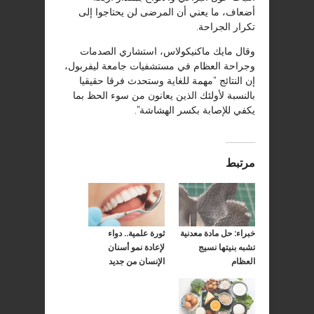
أضعاف، ما يعني أن المرضى لن يحتاجوا إلى
تكرار الجراحة.
وقال مايك ماكنيكولاس، استشاري الصدمات
وجراحة العظام في مستشفيات جامعة ليفربول،
إن النتائج “مهمة للغاية وستحدث فرقا حقيقيا
بالنسبة لأولئك الذين يعانون من سوء الحظ بما
يكفي للإصابة بكسر الهشاشة”.
مرتبط
خبراء: حل مادة معدنية
ثورة علمية.. دواء
تشبه بنيتها نسيج
لإعادة نمو أسنان
العظام
الإنسان من جديد