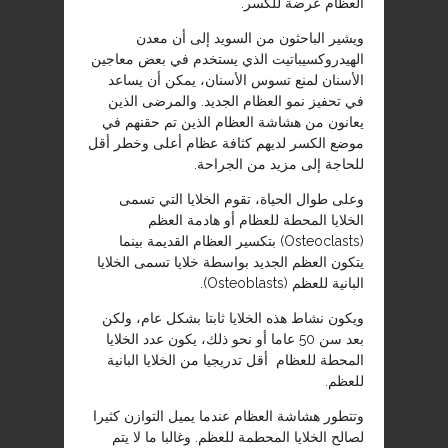
العظام عرضة للكسر.
ويشير الباحثون من السويد إلى أن معدن
الهيدروكسيباتيت الذي يستخدم في بعض معاجين
الأسنان لمنع تسوس الأسنان، يمكن أن يساعد
في تحفيز نمو العظام الجديد. والمرضى الذين
يعانون من هشاشة العظام الذين تم حقنهم في
موضع الكسر لديهم كثافة عظام أعلى وخطر أقل
للحاجة إلى مزيد من الجراحة.
وعلى طوال الحياة، تقوم الخلايا التي تسمى
الخلايا المحطة للعظام أو هادمة العظم
(Osteoclasts) بتكسير العظام القديمة بينما
يتكون العظم الجديد بواسطة خلايا تسمى الخلايا
البانية للعظم (Osteoblasts).
ويكون نشاط هذه الخلايا ثابتا بشكل عام، ولكن
بعد سن 50 عاما أو نحو ذلك، يكون عدد الخلايا
المحطة للعظام أقل تدريجيا من الخلايا البانية
للعظم.
وتتطور هشاشة العظام عندما يميل التوازن كثيرا
لصالح الخلايا المحطمة للعظم. وغالبا ما لا يتم