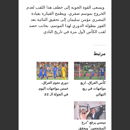
ويسعى القوة الجوية إلى خطف هذا اللقب لعدم
الخروج بموسم صفري، ويطمح القيثارة بقيادة
المصري مؤمن سليمان إلى تحقيق الثنائية بعد
الفوز ببطولة الدوري لهذا الموسم، بجانب حصد
لقب الكأس لأول مرة في تاريخ النادي.
مرتبط
كأس العراق.. اربع
دوري نجوم العراق..
مواجهات في ربع
خمس مواجهات اليوم
النهائي
في الجولة الـ 22
ميسي يرفع “درع
المشجعين” ويحقق