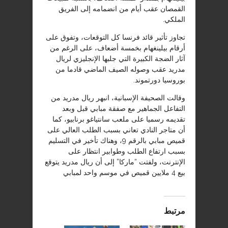
القمصان عقب أيام من انضمامه إلى الفريق
الملكي.
تجاوز تأثير قائد فرنسا كل التوقعات، وتفوق على
أرقام بيلينغهام بخمسة أضعاف، على الرغم من
آثار الضجة الكبيرة التي جلبها الإنجليزي لريال
مدريد عقب وصوله الصيف الماضي قادما من
بوروسيا دورتموند.
وقالت الصحيفة الإسبانية، انبهر ريال مدريد من
التفاعل الجماهير مع صفقة مبابي قبل وبعد
تقديمه رسميا على ملعب سانتياغو برنابيو، كما
أن متاجر النادي تعاني بسبب الطلب العالي على
قميص مبابي بالرقم 9، وهناك تأخير في التسليم
بسبب ارتفاع الطلب وطوابير انتظار على
الإنترنت، ولفتت “ماركا” إلى أن ريال مدريد يتوقع
بيع 4 ملايين قميص في موسم واحد لمبابي
مرتبط