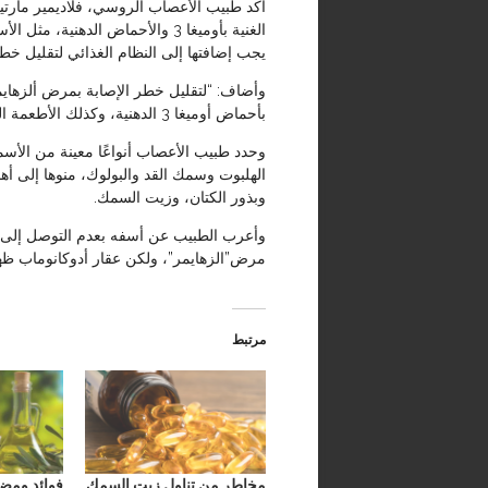
أكد طبيب الأعصاب الروسي، فلاديمير مارتي
الغنية بأوميغا 3 والأحماض الدهن
يجب إضافتها إلى النظام الغذائي لتقليل خطر
وأضاف: “لتقليل خطر الإصابة بمرض ألزهايم
بأحماض أوميغا 3 الدهنية، وكذلك الأطعمة التي تحتوي على نسبة منخفضة من الدهون المشبعة”.
وحدد طبيب الأعصاب أنواعًا معينة من الأس
الهلبوت وسمك القد والبولوك، منوها إلى أهم
وبذور الكتان، وزيت السمك.
وأعرب الطبيب عن أسفه بعدم التوصل إلى ا
مرض”الزهايمر”، ولكن عقار أدوكانوماب ظهر 
مرتبط
مخاطر من تناول زيت السمك
فوائد ومضا