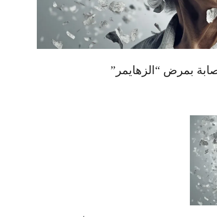
ابة بمرض “الزهايمر”