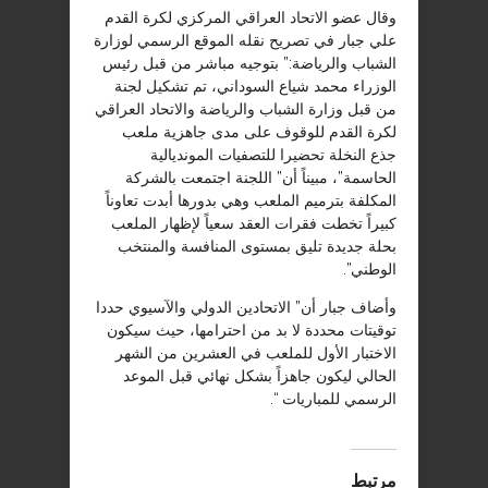
وقال عضو الاتحاد العراقي المركزي لكرة القدم
علي جبار في تصريح نقله الموقع الرسمي لوزارة
الشباب والرياضة:” بتوجيه مباشر من قبل رئيس
الوزراء محمد شياع السوداني، تم تشكيل لجنة
من قبل وزارة الشباب والرياضة والاتحاد العراقي
لكرة القدم للوقوف على مدى جاهزية ملعب
جذع النخلة تحضيرا للتصفيات المونديالية
الحاسمة”، مبيناً أن” اللجنة اجتمعت بالشركة
المكلفة بترميم الملعب وهي بدورها أبدت تعاوناً
كبيراً تخطت فقرات العقد سعياً لإظهار الملعب
بحلة جديدة تليق بمستوى المنافسة والمنتخب
الوطني”.
وأضاف جبار أن” الاتحادين الدولي والآسيوي حددا
توقيتات محددة لا بد من احترامها، حيث سيكون
الاختبار الأول للملعب في العشرين من الشهر
الحالي ليكون جاهزاً بشكل نهائي قبل الموعد
الرسمي للمباريات “.
مرتبط