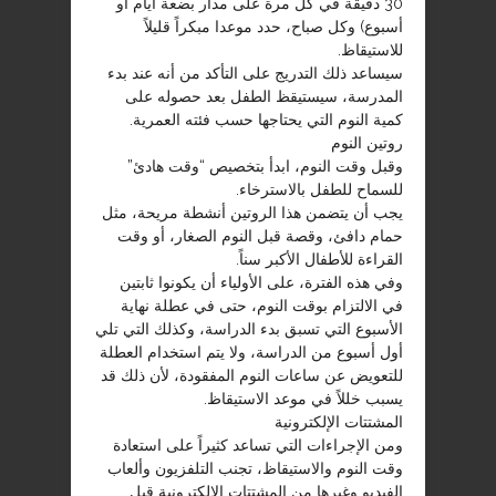
30 دقيقة في كل مرة على مدار بضعة أيام أو
أسبوع) وكل صباح، حدد موعدا مبكراً قليلاً
للاستيقاظ.
سيساعد ذلك التدريج على التأكد من أنه عند بدء
المدرسة، سيستيقظ الطفل بعد حصوله على
كمية النوم التي يحتاجها حسب فئته العمرية.
روتين النوم
وقبل وقت النوم، ابدأ بتخصيص “وقت هادئ”
للسماح للطفل بالاسترخاء.
يجب أن يتضمن هذا الروتين أنشطة مريحة، مثل
حمام دافئ، وقصة قبل النوم الصغار، أو وقت
القراءة للأطفال الأكبر سناً.
وفي هذه الفترة، على الأولياء أن يكونوا ثابتين
في الالتزام بوقت النوم، حتى في عطلة نهاية
الأسبوع التي تسبق بدء الدراسة، وكذلك التي تلي
أول أسبوع من الدراسة، ولا يتم استخدام العطلة
للتعويض عن ساعات النوم المفقودة، لأن ذلك قد
يسبب خللاً في موعد الاستيقاظ.
المشتتات الإلكترونية
ومن الإجراءات التي تساعد كثيراً على استعادة
وقت النوم والاستيقاظ، تجنب التلفزيون وألعاب
الفيديو وغيرها من المشتتات الإلكترونية قبل