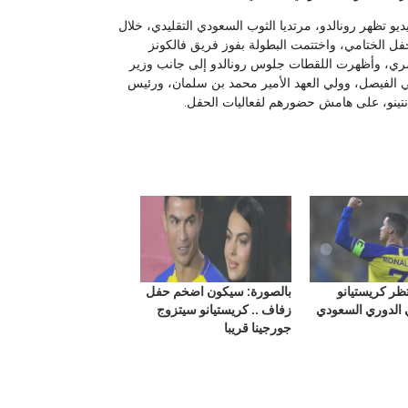
 تظهر رونالدو، مرتديا الثوب السعودي التقليدي، خلال
فل الختامي، واختتمت البطولة بفوز فريق فالكونز
سري، وأظهرت اللقطات جلوس رونالدو إلى جانب وزير
كي الفيصل، وولي العهد الأمير محمد بن سلمان، ورئيس
نفانتينو، على هامش حضورهم لفعاليات الحفل.
تظر كريستيانو
بالصورة: سيكون اضخم حفل
 الدوري السعودي
زفاف .. كريستيانو سيتزوج
جورجينا قريبا