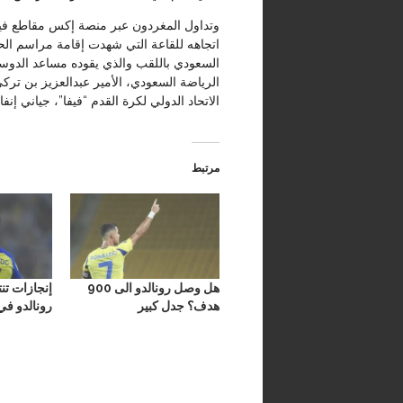
وتداول المغردون عبر منصة إكس مقاطع فيديو
اتجاهه للقاعة التي شهدت إقامة مراسم الح
السعودي باللقب والذي يقوده مساعد الدو
الرياضة السعودي، الأمير عبدالعزيز بن تر
الاتحاد الدولي لكرة القدم “فيفا”، جياني إ
مرتبط
هل وصل رونالدو الى 900
إنجازات تن
هدف؟ جدل كبير
رونالدو في