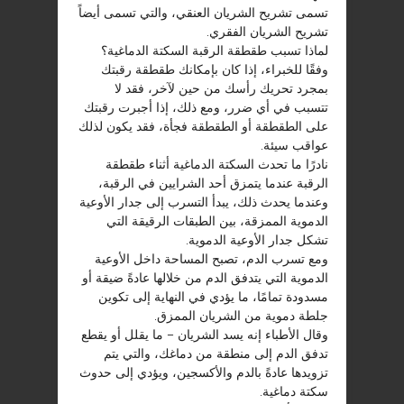
تسمى تشريح الشريان العنقي، والتي تسمى أيضاً
تشريح الشريان الفقري.
لماذا تسبب طقطقة الرقبة السكتة الدماغية؟
وفقًا للخبراء، إذا كان بإمكانك طقطقة رقبتك
بمجرد تحريك رأسك من حين لآخر، فقد لا
تتسبب في أي ضرر، ومع ذلك، إذا أجبرت رقبتك
على الطقطقة أو الطقطقة فجأة، فقد يكون لذلك
عواقب سيئة.
نادرًا ما تحدث السكتة الدماغية أثناء طقطقة
الرقبة عندما يتمزق أحد الشرايين في الرقبة،
وعندما يحدث ذلك، يبدأ التسرب إلى جدار الأوعية
الدموية الممزقة، بين الطبقات الرقيقة التي
تشكل جدار الأوعية الدموية.
ومع تسرب الدم، تصبح المساحة داخل الأوعية
الدموية التي يتدفق الدم من خلالها عادةً ضيقة أو
مسدودة تمامًا، ما يؤدي في النهاية إلى تكوين
جلطة دموية من الشريان الممزق.
وقال الأطباء إنه يسد الشريان – ما يقلل أو يقطع
تدفق الدم إلى منطقة من دماغك، والتي يتم
تزويدها عادةً بالدم والأكسجين، ويؤدي إلى حدوث
سكتة دماغية.