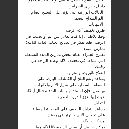
-خلل التنسج العضلي الليفي أو حالة تسبب نموًا
داخل جدران الشرايين.
-الحالات الوراثية التي تؤثر على النسيج الضام.
-ألم الصداع النصفي.
-الالتهابات.
طرق تخفيف آلام الرقبة
وفقًا للأطباء، إذا كنت تعاني من ألم أو تصلب في
الرقبة، فقد تفكر في نصائح العناية الذاتية التالية:
تمارين التمدد
يقترح الخبراء القيام ببعض تمارين التمدد البسيطة
التي تساعد في تخفيف الألم وعدم الراحة في
رقبتك.
العلاج بالبرودة والحرارة
يساعد وضع الثلج أو الكمادات الباردة على
المنطقة المصابة على تقليل الألم والالتهاب،
وبالمثل، فإن استخدام وسادة التدفئة فعال أيضًا،
حيث إنها تعزز الدورة الدموية.
التدليك
يساعد التدليك اللطيف على المنطقة المصابة
على تخفيف الألم والتوتر في رقبتك.
مسكنات الألم
يمكن لطبيبك أن يصف لك مسكنًا للألم مما