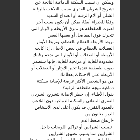
ويمكن أن تسبب السكتة الدماغية الناتجة عن
تشريح الشريان الفقري بسبب التلاعب بالرقبة
الشلل أو آلام الرقبة أو الصداع الشديد.
وفقًا للخبراء أيضًا، يمكن أن يكون سبب آخر
لصوت الطقطقة هو تمزق الأربطة والأوتار التي
تتحرك فوق المفاصل أو بعضها البعض.
تربط الأربطة العظام بالعظام، وتربط الأوتار
العضلات بالعظام. في بعض الأحيان، إذا كانت
الأربطة أو العضلات أو الأوتار التي تدعم رقبتك
مشدودة للغاية أو مرتخية للغاية، فإنها ستصدر
صوت طقطقة عندما تجبر الأوتار أو العضلات أو
الأربطة على الاحتكاك بعظامك.
من هو الشخص الأكثر عرضة للإصابة بسكتة
دماغية نتيجة طقطقة الرقبة؟
يقول الأطباء، إن خطر الإصابة بتشريح الشريان
الفقري التلقائي والسكتة الدماغية دون التلاعب
بالعمود الفقري قد يكون أعلى لدى الأشخاص
الذين يعانون من:
-ارتفاع ضغط الدم
-تصلب الشرايين أو تراكم اللويحات داخل
الشرايين مما يسبب تضييق الشرايين.