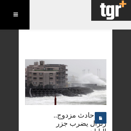
حادث مزدوج..
زلزال يضرب جزر