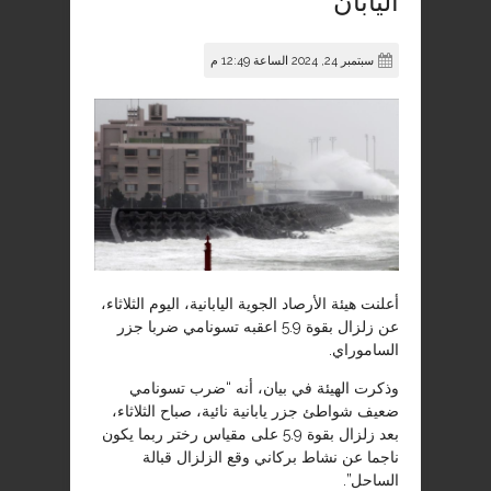
اليابان
سبتمبر 24, 2024 الساعة 12:49 م
أعلنت هيئة الأرصاد الجوية اليابانية، اليوم الثلاثاء،
عن زلزال بقوة 5.9 اعقبه تسونامي ضربا جزر
الساموراي.
وذكرت الهيئة في بيان، أنه “ضرب تسونامي
ضعيف شواطئ جزر يابانية نائية، صباح الثلاثاء،
بعد زلزال بقوة 5.9 على مقياس رختر ربما يكون
ناجما عن نشاط بركاني وقع الزلزال قبالة
الساحل”.