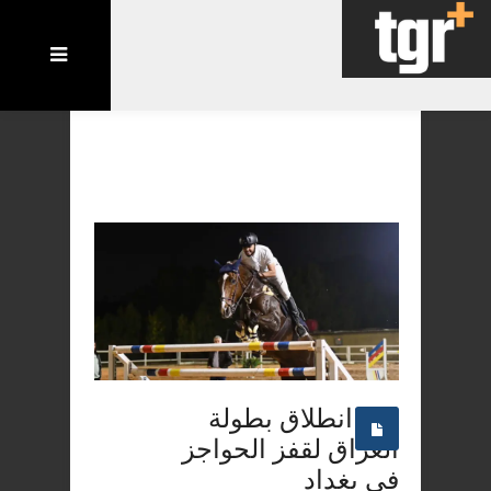
انطلاق بطولة
العراق لقفز الحواجز
في بغداد