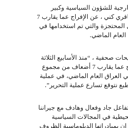
رجية للشؤون السياسية وكبير
المفاوضين الإيرانيين علي باقري كني ، عن الإفراج عما يقارب 7
المحتجزة والتي تم استخدامها في
العام الماضي.
ت صحفية ، “منذ الأسابيع الثلاثة
الماضية، تمكنا من الإفراج عما يقارب 7 أضعاف من مجموع
ي العراق العام الماضي، في عملية
طبع نتوقع تسارع عملية التحرير”.
تفاعل جاد وفعال وهادف مع جيراننا
محيطية في المجالات السياسية
ان بمبادراتها الدبلوماسية الظروف