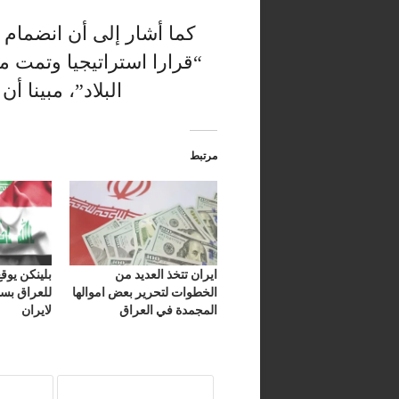
كما أشار إلى أن انضمام
“قرارا استراتيجيا وتمت 
البلاد”، مبينا أ
مرتبط
ايران تتخذ العديد من
بلينكن يوق
الخطوات لتحرير بعض اموالها
للعراق بسد
المجمدة في العراق
لايران
الامول المحتجزة
العرا