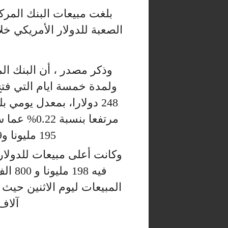
بلغت مبيعات البنك المركز
الصعبة للدولار الأمريكي خل
وذكر مصدر ، أن البنك ال
مرتفعا بنسب
195 مليونا و739 الفا و 862 دولارا.
وكانت أعلى مبيعات للدولا
آلاف و102 